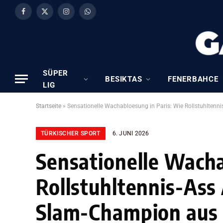
Facebook
X
Instagram
WhatsApp
(Twitter)
SÜPER
BESIKTAS
FENERBAHCE
LIG
Startseite
»
Sensationelle Wachabloesung in Paris: Wie Rollstuhlten
TÜRKISCHER SPORT
6. JUNI 2026
Sensationelle Wacha
Rollstuhltennis-Ass
Slam-Champion aus 