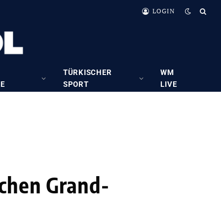
LOGIN
TÜRKISCHER
WM
RE
SPORT
LIVE
achen Grand-