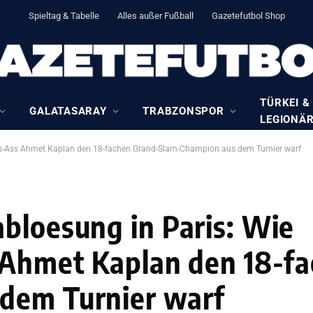
Spieltag & Tabelle
Alles außer Fußball
Gazetefutbol Shop
TÜRKEI &
GALATASARAY
TRABZONSPOR
LEGIONÄ
nis-Ass Ahmet Kaplan den 18-fachen Grand-Slam-Champion aus dem Turnier warf
bloesung in Paris: Wie
 Ahmet Kaplan den 18-f
dem Turnier warf