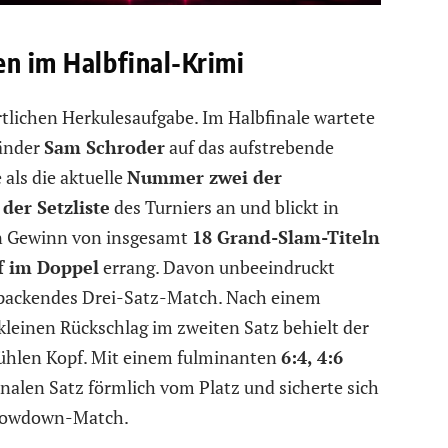
en im Halbfinal-Krimi
rtlichen Herkulesaufgabe. Im Halbfinale wartete
länder
Sam Schroder
auf das aufstrebende
als die aktuelle
Nummer zwei der
er Setzliste
des Turniers an und blickt in
en Gewinn von insgesamt
18 Grand-Slam-Titeln
f im Doppel
errang. Davon unbeeindruckt
n packendes Drei-Satz-Match. Nach einem
einen Rückschlag im zweiten Satz behielt der
hlen Kopf. Mit einem fulminanten
6:4, 4:6
inalen Satz förmlich vom Platz und sicherte sich
Showdown-Match.