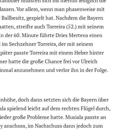
tanbuler mussten sich bis hierhin lediglich die
assen. Vor allem, wenn man phasenweise mit
Ballbesitz, gespielt hat. Nachdem die Bayern
atten, streifte auch Torreira (52.) mit seinem
n der 60. Minute führte Dries Mertens einen
d im Sechzehner Torreira, der mit seinem
päter passte Torreira mit einem Heber hinter
ner hatte die große Chance frei vor Ulreich
einmal anzunehmen und verlor ihn in der Folge.
y
enhöhe, doch dann setzten sich die Bayern über
a spielend leicht auf dem rechten Flügel durch,
ieder große Probleme hatte. Musiala passte an
ey anschoss, im Nachschuss dann jedoch zum