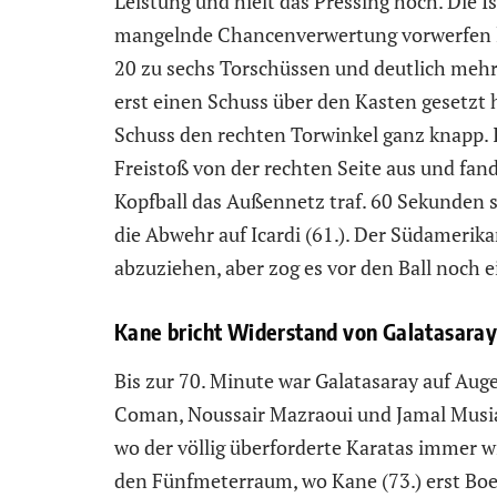
Leistung und hielt das Pressing hoch. Die Is
mangelnde Chancenverwertung vorwerfen l
20 zu sechs Torschüssen und deutlich mehr 
erst einen Schuss über den Kasten gesetzt h
Schuss den rechten Torwinkel ganz knapp. I
Freistoß von der rechten Seite aus und fan
Kopfball das Außennetz traf. 60 Sekunden s
die Abwehr auf Icardi (61.). Der Südamerika
abzuziehen, aber zog es vor den Ball noch 
Kane bricht Widerstand von Galatasara
Bis zur 70. Minute war Galatasaray auf Aug
Coman, Noussair Mazraoui und Jamal Musial
wo der völlig überforderte Karatas immer w
den Fünfmeterraum, wo Kane (73.) erst Bo