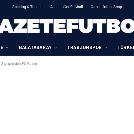
Spieltag & Tabelle
Alles außer Fußball
Gazetefutbol Shop
CE
GALATASARAY
TRABZONSPOR
TÜRKEI
1:3 gegen den FC Bayern