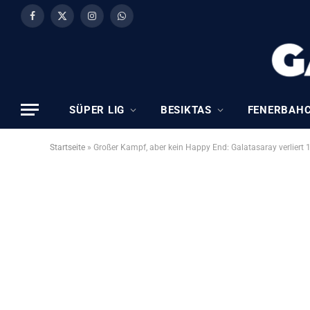
Facebook
X
Instagram
WhatsApp
(Twitter)
SÜPER LIG
BESIKTAS
FENERBAH
Startseite
»
Großer Kampf, aber kein Happy End: Galatasaray verliert 