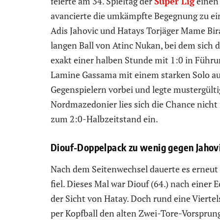
feierte am 34. Spieltag der
Süper Lig
einen 
avancierte die umkämpfte Begegnung zu ei
Adis Jahovic und Hatays Torjäger Mame Bir
langen Ball von Atinc Nukan, bei dem sich 
exakt einer halben Stunde mit 1:0 in Führu
Lamine Gassama mit einem starken Solo auf
Gegenspielern vorbei und legte mustergültig
Nordmazedonier lies sich die Chance nich
zum 2:0-Halbzeitstand ein.
Diouf-Doppelpack zu wenig gegen Jahovi
Nach dem Seitenwechsel dauerte es erneut g
fiel. Dieses Mal war Diouf (64.) nach einer 
der Sicht von Hatay. Doch rund eine Viertel
per Kopfball den alten Zwei-Tore-Vorsprung