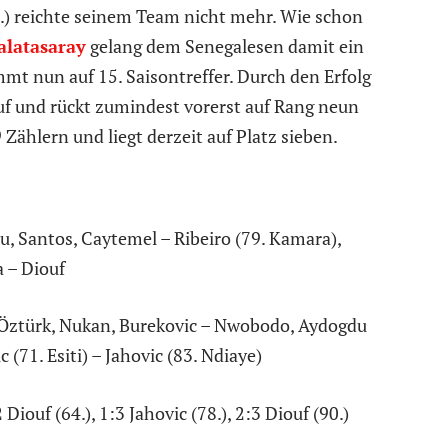
0.) reichte seinem Team nicht mehr. Wie schon
alatasaray
gelang dem Senegalesen damit ein
t nun auf 15. Saisontreffer. Durch den Erfolg
uf und rückt zumindest vorerst auf Rang neun
 Zählern und liegt derzeit auf Platz sieben.
, Santos, Caytemel – Ribeiro (79. Kamara),
a – Diouf
, Öztürk, Nukan, Burekovic – Nwobodo, Aydogdu
c (71. Esiti) – Jahovic (83. Ndiaye)
 Diouf (64.), 1:3 Jahovic (78.), 2:3 Diouf (90.)