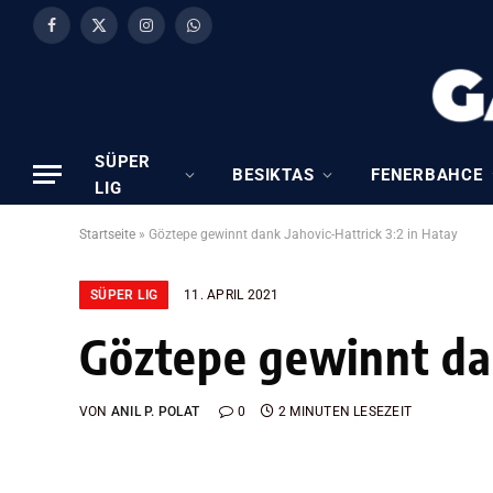
Facebook
X
Instagram
WhatsApp
(Twitter)
SÜPER
BESIKTAS
FENERBAHCE
LIG
Startseite
»
Göztepe gewinnt dank Jahovic-Hattrick 3:2 in Hatay
SÜPER LIG
11. APRIL 2021
Göztepe gewinnt dan
VON
ANIL P. POLAT
0
2 MINUTEN LESEZEIT