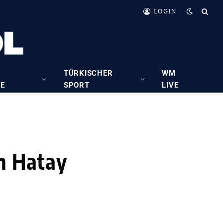
LOGIN
TÜRKISCHER
WM
RE
SPORT
LIVE
in Hatay