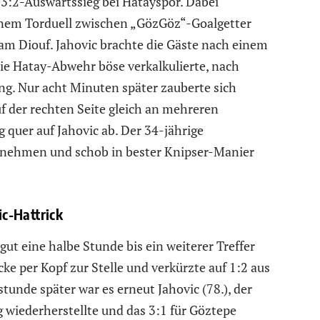
3:2-Auswärtssieg bei Hatayspor. Dabei
nem Torduell zwischen „GözGöz“-Goalgetter
am Diouf. Jahovic brachte die Gäste nach einem
die Hatay-Abwehr böse verkalkulierte, nach
ng. Nur acht Minuten später zauberte sich
 der rechten Seite gleich an mehreren
 quer auf Jahovic ab. Der 34-jährige
t nehmen und schob in bester Knipser-Manier
c-Hattrick
ut eine halbe Stunde bis ein weiterer Treffer
Ecke per Kopf zur Stelle und verkürzte auf 1:2 aus
stunde später war es erneut Jahovic (78.), der
 wiederherstellte und das 3:1 für Göztepe