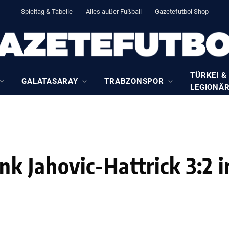
Spieltag & Tabelle
Alles außer Fußball
Gazetefutbol Shop
TÜRKEI &
GALATASARAY
TRABZONSPOR
LEGIONÄ
k Jahovic-Hattrick 3:2 