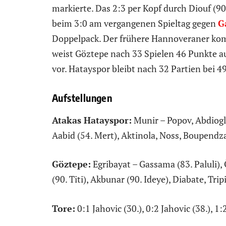
markierte. Das 2:3 per Kopf durch Diouf (9
beim 3:0 am vergangenen Spieltag gegen
G
Doppelpack. Der frühere Hannoveraner komm
weist Göztepe nach 33 Spielen 46 Punkte a
vor. Hatayspor bleibt nach 32 Partien bei 49
Aufstellungen
Atakas Hatayspor:
Munir – Popov, Abdioglu
Aabid (54. Mert), Aktinola, Noss, Boupendz
Göztepe:
Egribayat – Gassama (83. Paluli)
(90. Titi), Akbunar (90. Ideye), Diabate, Tripi
Tore:
0:1 Jahovic (30.), 0:2 Jahovic (38.), 1:2