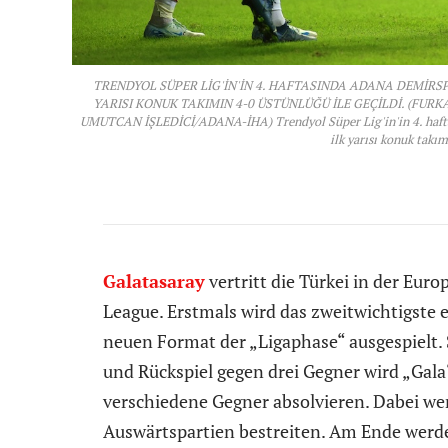
TRENDYOL SÜPER LİG'İN'İN 4. HAFTASINDA ADANA DEMİRS
YARISI KONUK TAKIMIN 4-0 ÜSTÜNLÜĞÜ İLE GEÇİLDİ. (FUR
UMUTCAN İŞLEDİCİ/ADANA-İHA) Trendyol Süper Lig'in'in 4. haftas
ilk yarısı konuk takım
Galatasaray
vertritt die Türkei in der Eur
League. Erstmals wird das zweitwichtigste
neuen Format der „Ligaphase“ ausgespielt. 
und Rückspiel gegen drei Gegner wird „Gala
verschiedene Gegner absolvieren. Dabei wer
Auswärtspartien bestreiten. Am Ende werden