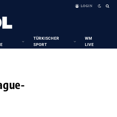
LOGIN
TÜRKISCHER
WM
RE
SPORT
LIVE
eague-