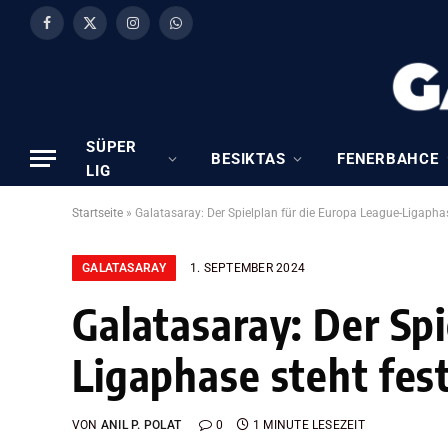
Facebook
X
Instagram
WhatsApp
(Twitter)
SÜPER
BESIKTAS
FENERBAHCE
LIG
Startseite
»
Galatasaray: Der Spielplan für die Europa League-Ligaphas
GALATASARAY
1. SEPTEMBER 2024
Galatasaray: Der Spi
Ligaphase steht fes
VON
ANIL P. POLAT
0
1 MINUTE LESEZEIT