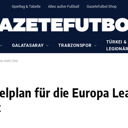
Spieltag & Tabelle
Alles außer Fußball
Gazetefutbol Shop
TÜRKEI &
GALATASARAY
TRABZONSPOR
LEGIONÄ
e steht fest
elplan für die Europa L
t