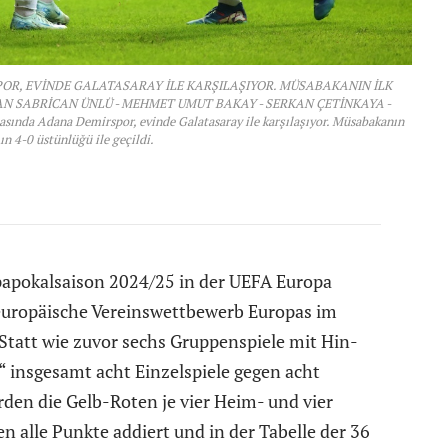
POR, EVİNDE GALATASARAY İLE KARŞILAŞIYOR. MÜSABAKANIN İLK
KAN SABRİCAN ÜNLÜ - MEHMET UMUT BAKAY - SERKAN ÇETİNKAYA -
ında Adana Demirspor, evinde Galatasaray ile karşılaşıyor. Müsabakanın
ın 4-0 üstünlüğü ile geçildi.
opapokalsaison 2024/25 in der UEFA Europa
 europäische Vereinswettbewerb Europas im
Statt wie zuvor sechs Gruppenspiele mit Hin-
“ insgesamt acht Einzelspiele gegen acht
den die Gelb-Roten je vier Heim- und vier
 alle Punkte addiert und in der Tabelle der 36