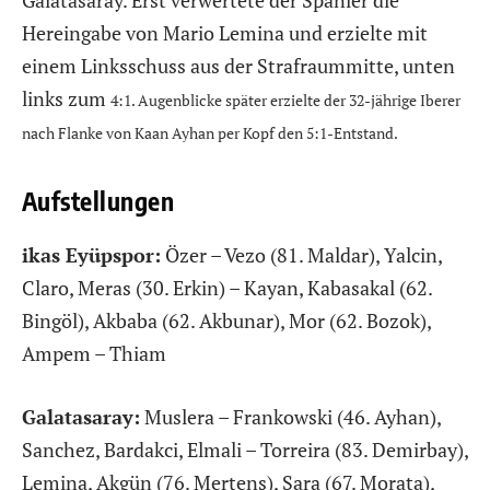
Galatasaray. Erst verwertete der Spanier die
Hereingabe von Mario Lemina und erzielte mit
einem Linksschuss aus der Strafraummitte, unten
links zum
4:1. Augenblicke später erzielte der 32-jährige Iberer
nach Flanke von Kaan Ayhan per Kopf den 5:1-Entstand.
Aufstellungen
ikas Eyüpspor:
Özer – Vezo (81. Maldar), Yalcin,
Claro, Meras (30. Erkin) – Kayan, Kabasakal (62.
Bingöl), Akbaba (62. Akbunar), Mor (62. Bozok),
Ampem – Thiam
Galatasaray:
Muslera – Frankowski (46. Ayhan),
Sanchez, Bardakci, Elmali – Torreira (83. Demirbay),
Lemina, Akgün (76. Mertens), Sara (67. Morata),