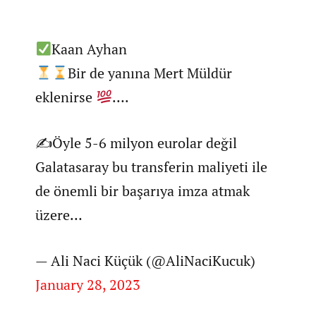
Kaan Ayhan
Bir de yanına Mert Müldür
eklenirse
….
✍️Öyle 5-6 milyon eurolar değil
Galatasaray bu transferin maliyeti ile
de önemli bir başarıya imza atmak
üzere…
— Ali Naci Küçük (@AliNaciKucuk)
January 28, 2023