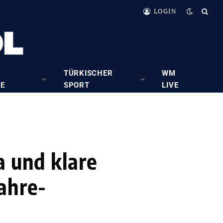
LOGIN
TÜRKISCHER
WM
RE
SPORT
LIVE
a und klare
ahre-