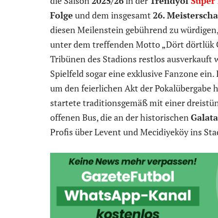
die Saison
2025/26
in der
Trendyol
Süper 
Folge
und dem insgesamt
26. Meisterscha
diesen Meilenstein gebührend zu würdigen,
unter dem treffenden Motto „Dört dörtlük 
Tribünen des Stadions restlos ausverkauft 
Spielfeld sogar eine exklusive Fanzone ein.
um den feierlichen Akt der Pokalübergabe 
startete traditionsgemäß mit einer dreist
offenen Bus, die an der historischen
Galat
Profis über Levent und Mecidiyeköy ins Sta