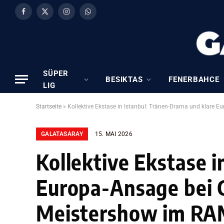
Facebook
X
Instagram
WhatsApp
(Twitter)
SÜPER
BESIKTAS
FENERBAHCE
LIG
Startseite
»
Kollektive Ekstase in Istanbul: Tränen-Drama und klare E
GALATASARAY
15. MAI 2026
Kollektive Ekstase 
Europa-Ansage bei G
Meistershow im RA