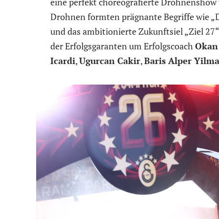
eine perfekt choreografierte Drohnenshow
Drohnen formten prägnante Begriffe wie „
und das ambitionierte Zukunftsiel „Ziel 2
der Erfolgsgaranten um Erfolgscoach
Okan
Icardi
,
Ugurcan Cakir
,
Baris Alper Yilm