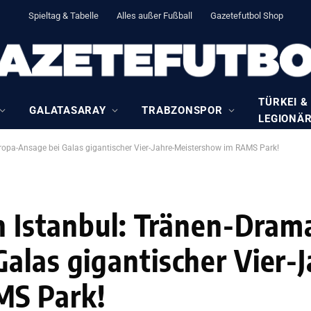
Spieltag & Tabelle
Alles außer Fußball
Gazetefutbol Shop
TÜRKEI &
GALATASARAY
TRABZONSPOR
LEGIONÄ
uropa-Ansage bei Galas gigantischer Vier-Jahre-Meistershow im RAMS Park!
in Istanbul: Tränen-Dram
alas gigantischer Vier-J
MS Park!