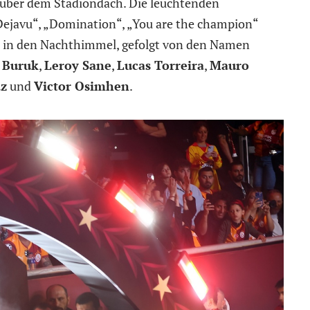
 über dem Stadiondach. Die leuchtenden
Dejavu“, „Domination“, „You are the champion“
7“ in den Nachthimmel, gefolgt von den Namen
 Buruk
,
Leroy Sane
,
Lucas Torreira
,
Mauro
az
und
Victor Osimhen
.