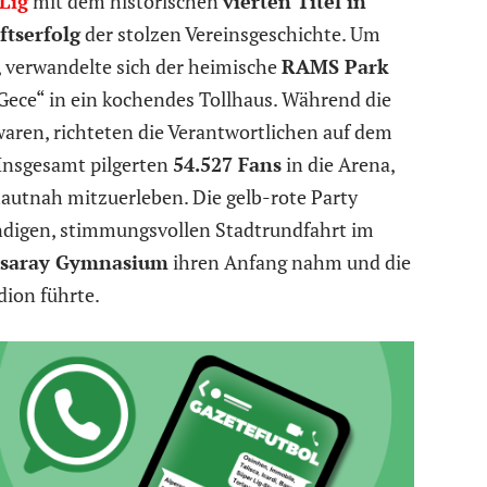
Lig
mit dem historischen
vierten Titel in
ftserfolg
der stolzen Vereinsgeschichte. Um
 verwandelte sich der heimische
RAMS Park
Gece“ in ein kochendes Tollhaus. Während die
waren, richteten die Verantwortlichen auf dem
 Insgesamt pilgerten
54.527 Fans
in die Arena,
hautnah mitzuerleben. Die gelb-rote Party
ündigen, stimmungsvollen Stadtrundfahrt im
asaray Gymnasium
ihren Anfang nahm und die
dion führte.