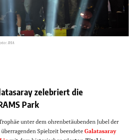
oto: IHA
tasaray zelebriert die
m RAMS Park
le Trophäe unter dem ohrenbetäubenden Jubel der
überragenden Spielzeit beendete
Galatasaray