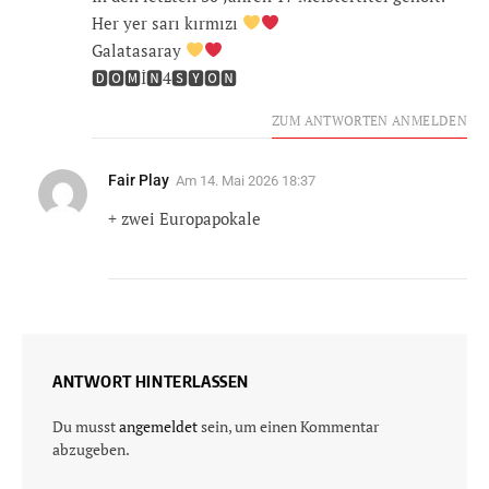
Her yer sarı kırmızı
Galatasaray
🅳🅾🅼İ🅽4🆂🆈🅾🅽
ZUM ANTWORTEN ANMELDEN
Fair Play
Am
14. Mai 2026 18:37
+ zwei Europapokale
ANTWORT HINTERLASSEN
Du musst
angemeldet
sein, um einen Kommentar
abzugeben.