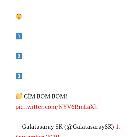
CİM BOM BOM!
pic.twitter.com/NYV6RmLaXh
— Galatasaray SK (@GalatasaraySK)
1.
September 2019