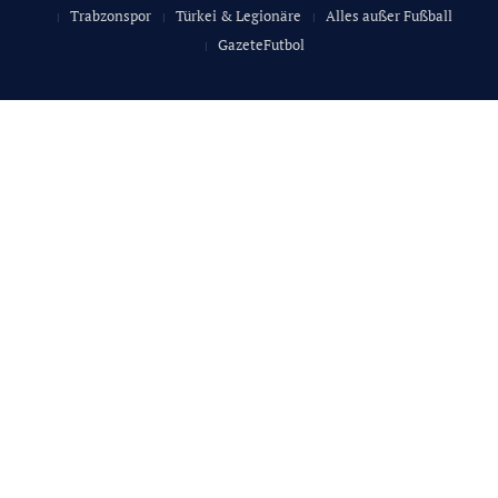
Trabzonspor
Türkei & Legionäre
Alles außer Fußball
GazeteFutbol