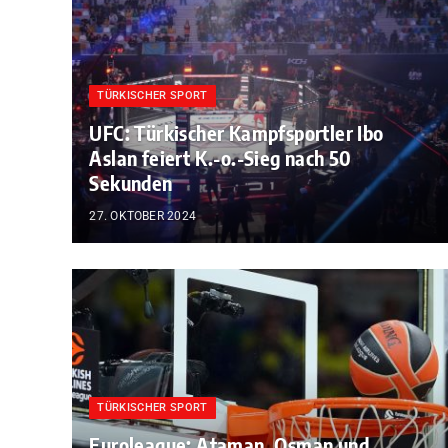
TÜRKISCHER SPORT
UFC: Türkischer Kampfsportler Ibo
Aslan feiert K.-o.-Sieg nach 50
Sekunden
27. OKTOBER 2024
TÜRKISCHER SPORT
Euroleague: Ataman, Osman und