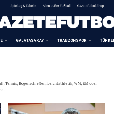
Spieltag & Tabelle
Alles außer Fußball
Gazetefutbol Shop
CE
GALATASARAY
TRABZONSPOR
TÜRKEI
ll, Tennis, Bogenschießen, Leichtathletik, WM, EM oder
nd.