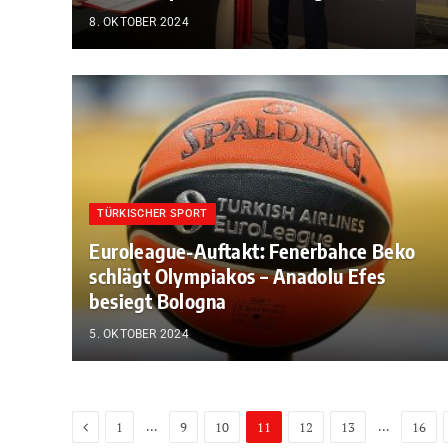
8. OKTOBER 2024
TÜRKISCHER SPORT
Euroleague-Auftakt: Fenerbahce Beko
schlägt Olympiakos – Anadolu Efes
besiegt Bologna
5. OKTOBER 2024
Previous
…
…
1
9
10
11
12
13
16