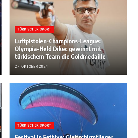
TÜRKISCHER SPORT
Luftpistolen-Champions-League:
Olympia-Held Dikec gewinnt mit
türkischem Team die Goldmedaille
27. OKTOBER 2024
TÜRKISCHER SPORT
Festival in Fethiye: Gleitschirmflieger