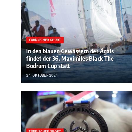
TÜRKISCHER SPORT
In den blauen Gewässern der Ägäis
findet der 36. Maximiles Black The
Bodrum Cup statt
24. OKTOBER 2024
TÜRKISCHER SPORT