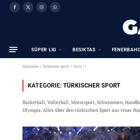
Facebook
X
Instagram
WhatsApp
(Twitter)
SÜPER LIG
BESIKTAS
FENERBAH
Startseite
»
Türkischer Sport
»
Seite 11
KATEGORIE:
TÜRKISCHER SPORT
Basketball, Volleyball, Motorsport, Schwimmen, Handba
Olympia. Alles über den türkischen Sport aus einer Ha