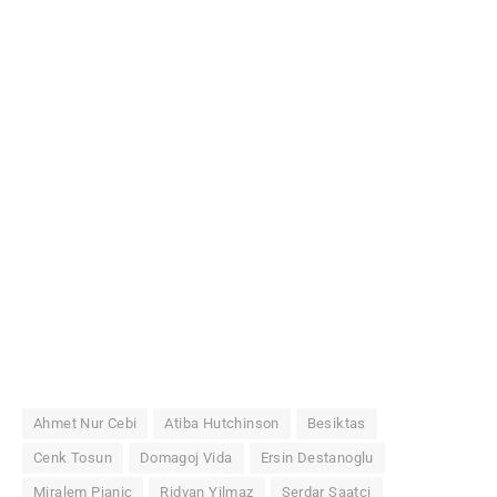
Ahmet Nur Cebi
Atiba Hutchinson
Besiktas
Cenk Tosun
Domagoj Vida
Ersin Destanoglu
Miralem Pjanic
Ridvan Yilmaz
Serdar Saatci