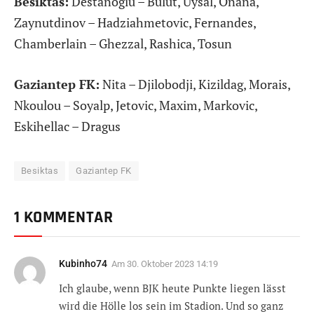
Besiktas:
Destanoglu – Bulut, Uysal, Onana,
Zaynutdinov – Hadziahmetovic, Fernandes,
Chamberlain – Ghezzal, Rashica, Tosun
Gaziantep FK:
Nita – Djilobodji, Kizildag, Morais,
Nkoulou – Soyalp, Jetovic, Maxim, Markovic,
Eskihellac – Dragus
Besiktas
Gaziantep FK
1 KOMMENTAR
Kubinho74
Am
30. Oktober 2023 14:19
Ich glaube, wenn BJK heute Punkte liegen lässt
wird die Hölle los sein im Stadion. Und so ganz