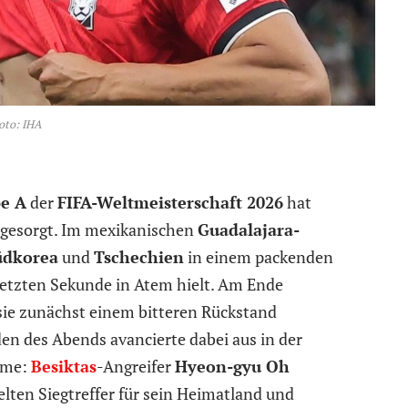
oto: IHA
e A
der
FIFA-Weltmeisterschaft 2026
hat
a gesorgt. Im mexikanischen
Guadalajara-
üdkorea
und
Tschechien
in einem packenden
 letzten Sekunde in Atem hielt. Am Ende
sie zunächst einem bitteren Rückstand
n des Abends avancierte dabei aus in der
ame:
Besiktas
-Angreifer
Hyeon-gyu Oh
elten Siegtreffer für sein Heimatland und