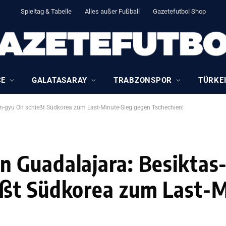
Spieltag & Tabelle
Alles außer Fußball
Gazetefutbol Shop
CE
GALATASARAY
TRABZONSPOR
TÜRKEI
-gyu Oh schießt Südkorea zum Last-Minute-Sieg gegen Tschechien!
 Guadalajara: Besiktas
ßt Südkorea zum Last-M