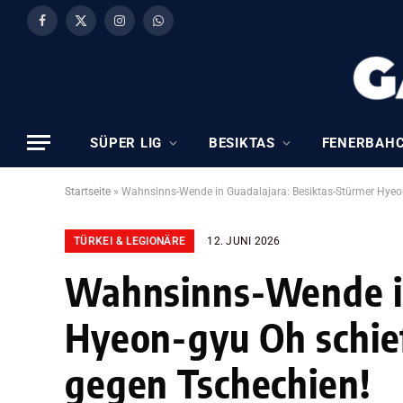
Facebook
X
Instagram
WhatsApp
(Twitter)
SÜPER LIG
BESIKTAS
FENERBAH
Startseite
»
Wahnsinns-Wende in Guadalajara: Besiktas-Stürmer Hyeon
TÜRKEI & LEGIONÄRE
12. JUNI 2026
Wahnsinns-Wende in
Hyeon-gyu Oh schie
gegen Tschechien!