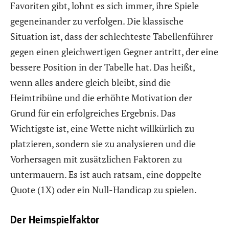
Favoriten gibt, lohnt es sich immer, ihre Spiele
gegeneinander zu verfolgen. Die klassische
Situation ist, dass der schlechteste Tabellenführer
gegen einen gleichwertigen Gegner antritt, der eine
bessere Position in der Tabelle hat. Das heißt,
wenn alles andere gleich bleibt, sind die
Heimtribüne und die erhöhte Motivation der
Grund für ein erfolgreiches Ergebnis. Das
Wichtigste ist, eine Wette nicht willkürlich zu
platzieren, sondern sie zu analysieren und die
Vorhersagen mit zusätzlichen Faktoren zu
untermauern. Es ist auch ratsam, eine doppelte
Quote (1X) oder ein Null-Handicap zu spielen.
Der Heimspielfaktor