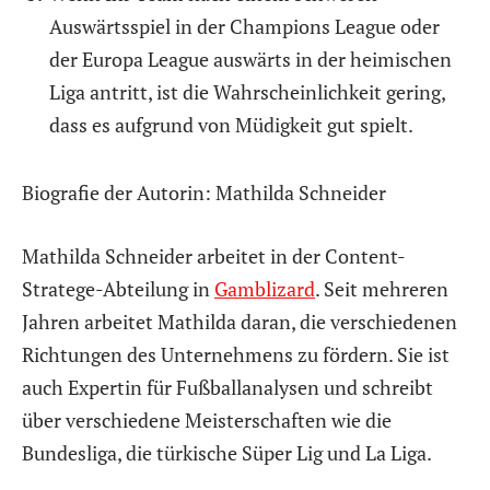
Auswärtsspiel in der Champions League oder
der Europa League auswärts in der heimischen
Liga antritt, ist die Wahrscheinlichkeit gering,
dass es aufgrund von Müdigkeit gut spielt.
Biografie der Autorin: Mathilda Schneider
Mathilda Schneider arbeitet in der Content-
Stratege-Abteilung in
Gamblizard
. Seit mehreren
Jahren arbeitet Mathilda daran, die verschiedenen
Richtungen des Unternehmens zu fördern. Sie ist
auch Expertin für Fußballanalysen und schreibt
über verschiedene Meisterschaften wie die
Bundesliga, die türkische Süper Lig und La Liga.