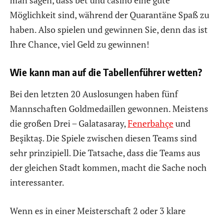
Möglichkeit sind, während der Quarantäne Spaß zu
haben. Also spielen und gewinnen Sie, denn das ist
Ihre Chance, viel Geld zu gewinnen!
Wie kann man auf die Tabellenführer wetten?
Bei den letzten 20 Auslosungen haben fünf
Mannschaften Goldmedaillen gewonnen. Meistens
die großen Drei – Galatasaray,
Fenerbahçe
und
Beşiktaş. Die Spiele zwischen diesen Teams sind
sehr prinzipiell. Die Tatsache, dass die Teams aus
der gleichen Stadt kommen, macht die Sache noch
interessanter.
Wenn es in einer Meisterschaft 2 oder 3 klare