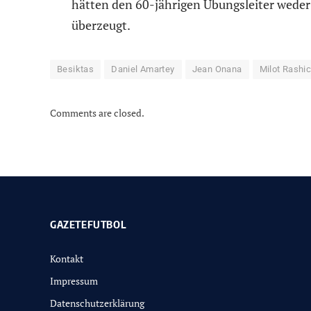
hätten den 60-jährigen Übungsleiter weder 
überzeugt.
Besiktas
Daniel Amartey
Jean Onana
Milot Rashi
Comments are closed.
GAZETEFUTBOL
Kontakt
Impressum
Datenschutzerklärung