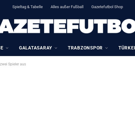
Spieltag & Tabelle
Alles außer Fußball
Gazetefutbol Shop
CE
GALATASARAY
TRABZONSPOR
TÜRKEI
 zwei Spieler aus