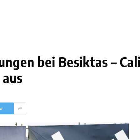
zungen bei Besiktas – Ca
r aus
er