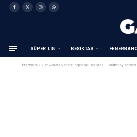
Facebook
X
Instagram
WhatsApp
(Twitter)
SÜPER LIG
BESIKTAS
FENERBAH
Startseite
»
Vier weitere Verletzungen bei Besiktas – Calimbay sortiert