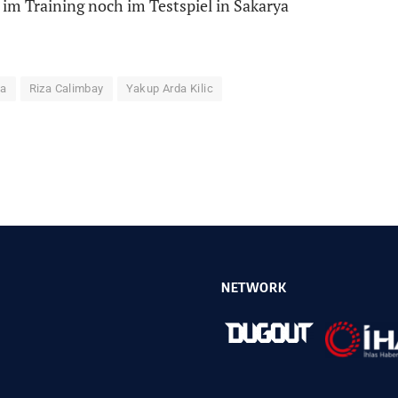
im Training noch im Testspiel in Sakarya
ca
Riza Calimbay
Yakup Arda Kilic
NETWORK