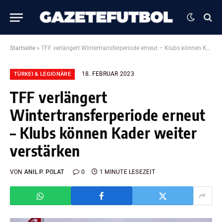
Startseite
»
TFF verlängert Wintertransferperiode erneut – Klubs können Kader weiter verstärken
18. FEBRUAR 2023
TÜRKEI & LEGIONÄRE
TFF verlängert
Wintertransferperiode erneut
– Klubs können Kader weiter
verstärken
VON
ANIL P. POLAT
0
1 MINUTE LESEZEIT