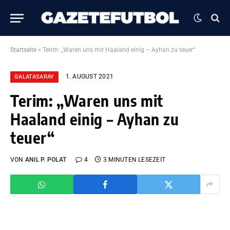
Startseite
»
Terim: „Waren uns mit Haaland einig – Ayhan zu teuer“
1. AUGUST 2021
GALATASARAY
Terim: „Waren uns mit
Haaland einig – Ayhan zu
teuer“
VON
ANIL P. POLAT
4
3 MINUTEN LESEZEIT