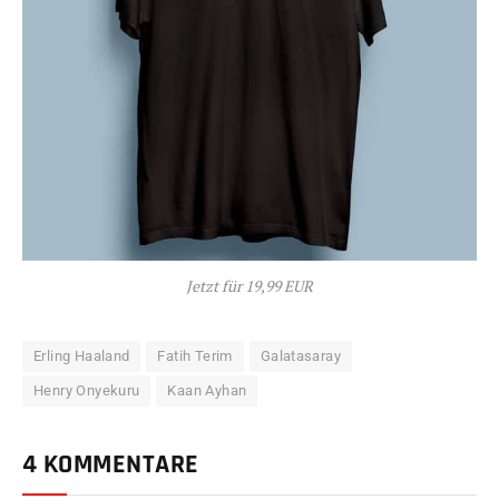
Jetzt für 19,99 EUR
Erling Haaland
Fatih Terim
Galatasaray
Henry Onyekuru
Kaan Ayhan
4 KOMMENTARE