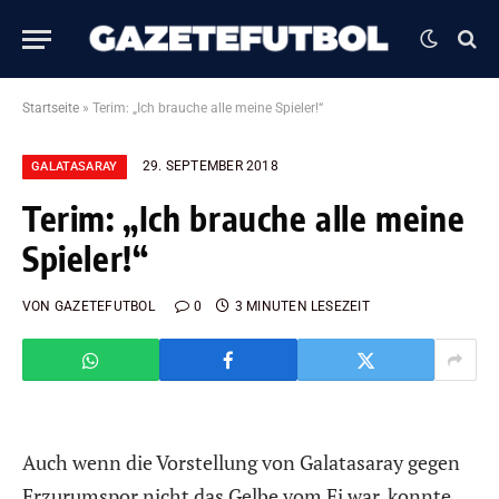
Startseite
»
Terim: „Ich brauche alle meine Spieler!“
29. SEPTEMBER 2018
GALATASARAY
Terim: „Ich brauche alle meine
Spieler!“
VON
GAZETEFUTBOL
0
3 MINUTEN LESEZEIT
Auch wenn die Vorstellung von Galatasaray gegen
Erzurumspor nicht das Gelbe vom Ei war, konnte