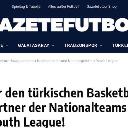
Spieltag & Tabelle
Alles außer Fußball
Gazetefutbol Shop
CE
GALATASARAY
TRABZONSPOR
TÜRKEI
wird neuer Hauptpartner der Nationalteams und Namensgeber der Youth League!
r den türkischen Basketb
rtner der Nationalteams
uth League!