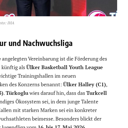
oto: IHA
tur und Nachwuchsliga
e
angelegten Vereinbarung ist die Förderung des
 künftig als
Ülker Basketball Youth League
wichtige Trainingshallen im neuen
ken des Konzerns benannt:
Ülker Halley (C1)
,
3)
.
Türkoglu
wies darauf hin, dass das
Turkcell
ndiges Ökosystem sei, in dem junge Talente
allen mit starken Marken sei ein konkreter
uchsathleten beimesse. Besonders blickt der
 Jugendliga vom
16. bis 17. Mai 2026
.