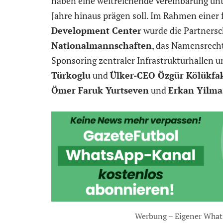
haben eine weitreichende Vereinbarung unte
Jahre hinaus prägen soll. Im Rahmen einer
Development Center
wurde die Partnerscha
Nationalmannschaften
, das Namensrech
Sponsoring zentraler Infrastrukturhallen 
Türkoglu
und
Ülker-CEO Özgür Kölükfa
Ömer Faruk Yurtseven
und
Erkan Yilma
Werbung – Eigener What