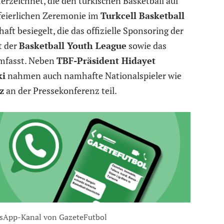
rzeichnet, die den türkischen Basketball auf
 feierlichen Zeremonie im
Turkcell Basketball
ft besiegelt, die das offizielle Sponsoring der
t der
Basketball Youth League
sowie das
umfasst. Neben
TBF-Präsident Hidayet
ki
nahmen auch namhafte Nationalspieler wie
z
an der Pressekonferenz teil.
sApp-Kanal von GazeteFutbol