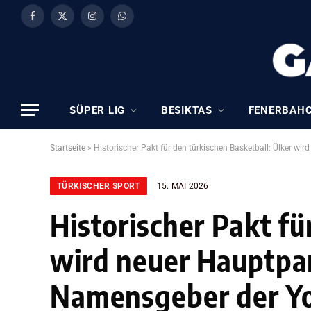
Facebook
X
Instagram
WhatsApp
(Twitter)
SÜPER LIG
BESIKTAS
FENERBAH
Startseite
»
Historischer Pakt für den türkischen Basketball: Ülker 
TÜRKISCHER SPORT
15. MAI 2026
Historischer Pakt fü
wird neuer Hauptpa
Namensgeber der Yo