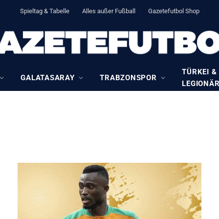
Spieltag & Tabelle
Alles außer Fußball
Gazetefutbol Shop
TÜRKEI &
GALATASARAY
TRABZONSPOR
LEGIONÄ