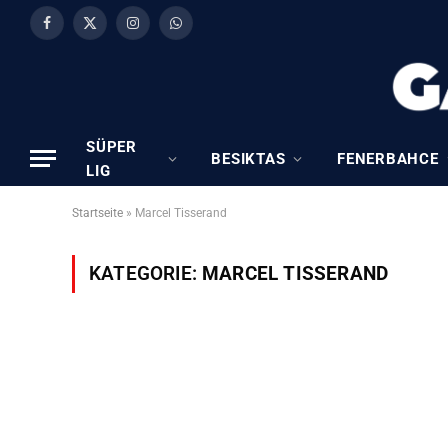
Facebook
X
Instagram
WhatsApp
(Twitter)
SÜPER
BESIKTAS
FENERBAHCE
LIG
Startseite
»
Marcel Tisserand
KATEGORIE:
MARCEL TISSERAND