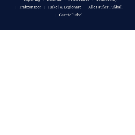
Trabzonspor
Türkei & Legionäre
Alles außer Fußball
GazeteFutbol