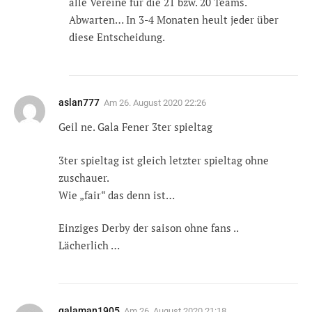
alle Vereine für die 21 bzw. 20 Teams.
Abwarten… In 3-4 Monaten heult jeder über
diese Entscheidung.
aslan777
Am
26. August 2020 22:26
Geil ne. Gala Fener 3ter spieltag
3ter spieltag ist gleich letzter spieltag ohne
zuschauer.
Wie „fair“ das denn ist…
Einziges Derby der saison ohne fans ..
Lächerlich …
galaman1905
Am
26. August 2020 21:18