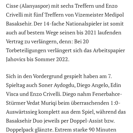
Cisse (Alanyaspor) mit sechs Treffern und Enzo
Crivelli mit fünf Treffern von Vizemeister Medipol
Basaksehir. Der 14-fache Nationalspieler ist somit
auch auf bestem Wege seinen bis 2021 laufenden
Vertrag zu verlängern, denn: Bei 20
Torbeteiligungen verlängert sich das Arbeitspapier
Jahovics bis Sommer 2022.
Sich in den Vordergrund gespielt haben am 7.
Spieltag auch Soner Aydogdu, Diego Angelo, Edin
Visca und Enzo Crivelli. Diego nahm Fenerbahce-
Stürmer Vedat Muriqi beim überraschenden 1:0-
Auswärtssieg komplett aus dem Spiel, während das
Basaksehir Duo jeweils per Doppel-Assist bzw.
Doppelpack glänzte. Extrem starke 90 Minuten