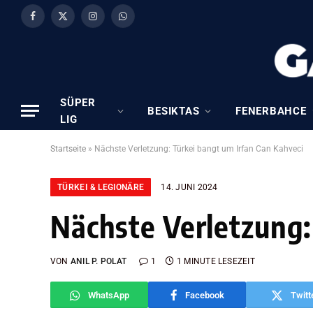
Facebook
X
Instagram
WhatsApp
(Twitter)
SÜPER
BESIKTAS
FENERBAHCE
LIG
Startseite
»
Nächste Verletzung: Türkei bangt um Irfan Can Kahveci
TÜRKEI & LEGIONÄRE
14. JUNI 2024
Nächste Verletzung:
VON
ANIL P. POLAT
1
1 MINUTE LESEZEIT
WhatsApp
Facebook
Twitt