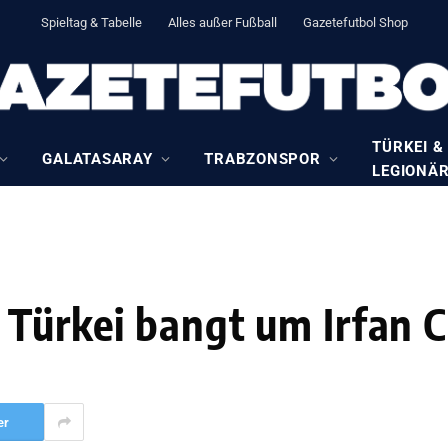
Spieltag & Tabelle
Alles außer Fußball
Gazetefutbol Shop
TÜRKEI &
GALATASARAY
TRABZONSPOR
LEGIONÄ
 Türkei bangt um Irfan 
er