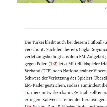
F
Die Türkei bleibt auch bei diesem Fußball-
verschont. Nachdem bereits Caglar Söyüncü
verletzungsbedingt aus dem EM-Aufgebot ge
gegen Polen (
1:2
) jetzt Mittelfeldspieler I
Verband (TFF) noch Nationaltrainer Vince
Schwere der Verletzung des Spielers. Überd
EM-Kader gestrichen, sodass zumindest die
Turniers mitwirken kann. Zeitnah sollten 
erfolgen. Kahveci ist einer der herausrage
Lig
-Saison. Der 28-jährige Profi aus Corum 