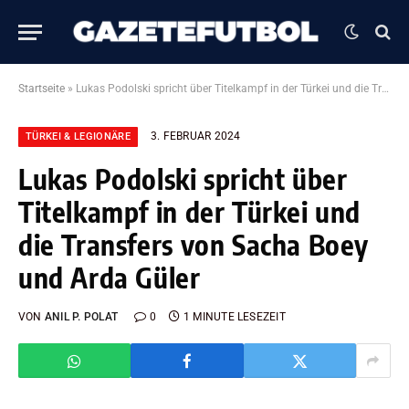
Startseite
»
Lukas Podolski spricht über Titelkampf in der Türkei und die Transfers von Sacha Boey und Arda Güler
3. FEBRUAR 2024
TÜRKEI & LEGIONÄRE
Lukas Podolski spricht über
Titelkampf in der Türkei und
die Transfers von Sacha Boey
und Arda Güler
VON
ANIL P. POLAT
0
1 MINUTE LESEZEIT