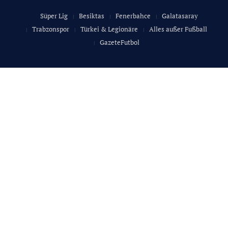
Süper Lig
Besiktas
Fenerbahce
Galatasaray
Trabzonspor
Türkei & Legionäre
Alles außer Fußball
GazeteFutbol