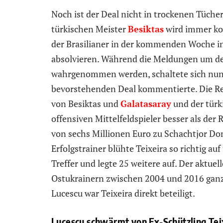
Noch ist der Deal nicht in trockenen Tücher
türkischen Meister
Besiktas
wird immer kon
der Brasilianer in der kommenden Woche in
absolvieren. Während die Meldungen um den
wahrgenommen werden, schaltete sich nun e
bevorstehenden Deal kommentierte. Die Re
von Besiktas und
Galatasaray
und der türk
offensiven Mittelfeldspieler besser als der
von sechs Millionen Euro zu Schachtjor Do
Erfolgstrainer blühte Teixeira so richtig auf
Treffer und legte 25 weitere auf. Der akt
Ostukrainern zwischen 2004 und 2016 ganze
Lucescu war Teixeira direkt beteiligt.
Lucescu schwärmt von Ex-Schützling Tei