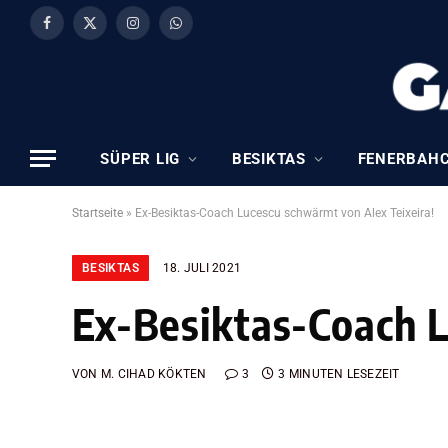
Facebook
X
Instagram
WhatsApp
(Twitter)
SÜPER LIG
BESIKTAS
FENERBAH
Startseite
»
Ex-Besiktas-Coach Lucescu schwärmt von Alex Teixeira!
BESIKTAS
18. JULI 2021
Ex-Besiktas-Coach L
VON
M. CIHAD KÖKTEN
3
3 MINUTEN LESEZEIT