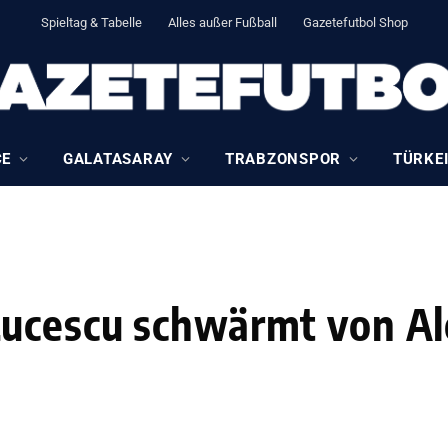
Spieltag & Tabelle
Alles außer Fußball
Gazetefutbol Shop
CE
GALATASARAY
TRABZONSPOR
TÜRKEI
ucescu schwärmt von Ale