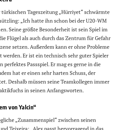
er türkischen Tageszeitung „Hürriyet“ schwärmte
hützling: „Ich hatte ihn schon bei der U20-WM
n. Seine größte Besonderheit ist sein Spiel im
die Flügel als auch durch das Zentrum für Gefahr
 Szene setzen. Außerdem kann er ohne Probleme
 werden. Er ist ein technisch sehr guter Spieler
n perfektes Passspiel. Er mag es gerne in die
Zudem hat er einen sehr harten Schuss, der
itet. Deshalb müssen seine Teamkollegen immer
Taktikfuchs in seinen Anfangsworten.
tem von Yalcin“
gliche „Zusammenspiel“ zwischen seinen
nd Teixeira: „Alex passt hervorragend in das