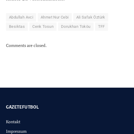
Abdullah Avci
Ahmet Nur Cebi
Ali Safak Öztürk
Besiktas
Cenk Tosun
Dorukhan Toköu
TFF
Comments are closed.
GAZETEFUTBOL
Kontakt
Impressum