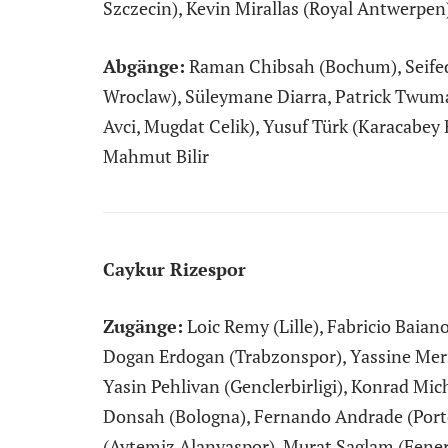
Szczecin), Kevin Mirallas (Royal Antwerpen
Abgänge:
Raman Chibsah (Bochum), Seifedi
Wroclaw), Süleymane Diarra, Patrick Twuma
Avci, Mugdat Celik), Yusuf Türk (Karacabey
Mahmut Bilir
Caykur Rizespor
Zugänge:
Loic Remy (Lille), Fabricio Baian
Dogan Erdogan (Trabzonspor), Yassine Meri
Yasin Pehlivan (Genclerbirligi), Konrad Mic
Donsah (Bologna), Fernando Andrade (Porto
(Aytemiz Alanyaspor), Murat Saglam (Fener