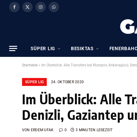
Facebook
X
Instagram
WhatsApp
(Twitter)
SÜPER LIG
BESIKTAS
FENERBAH
Startseite
»
Im Überblick: Alle Transfers bei Rizespor, Ankaragücü, Deni
SÜPER LIG
24. OKTOBER 2020
Im Überblick: Alle T
Denizli, Gaziantep u
VON
ERDEM UFAK
0
3 MINUTEN LESEZEIT