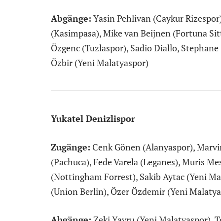
Abgänge:
Yasin Pehlivan (Caykur Rizespor)
(Kasimpasa), Mike van Beijnen (Fortuna Sit
Özgenc (Tuzlaspor), Sadio Diallo, Stephane
Özbir (Yeni Malatyaspor)
Yukatel Denizlispor
Zugänge:
Cenk Gönen (Alanyaspor), Marvin
(Pachuca), Fede Varela (Leganes), Muris Me
(Nottingham Forrest), Sakib Aytac (Yeni Ma
(Union Berlin), Özer Özdemir (Yeni Malatya
Abgänge:
Zeki Yavru (Yeni Malatyaspor), T