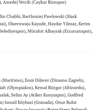
), Amedej Vetrih (Caykur Rizespor)
n Chabbi, Bartlomiej Pawlowski (Slask
si), Olarenwaju Kayode, Haydar Yilmaz, Kerim
 Belediyespor), Mücahit Albayrak (Erzurumspor),
o (Maritimo), Emir Dilaver (Dinamo Zagreb),
ah (Olympiakos), Kemal Rüzgar (Altinordu),
halak, Selim Ay (Atiker Konyaspor), Godfred
) Ismail Köybasi (Granada), Onur Bulut
bahce), Dusan Jovancic (Roter Stern Belgrad)