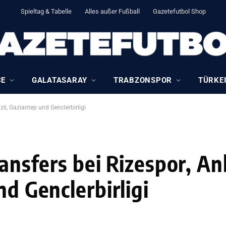
Spieltag & Tabelle
Alles außer Fußball
Gazetefutbol Shop
CE
GALATASARAY
TRABZONSPOR
TÜRKEI
zli, Gaziantep und Genclerbirligi
ransfers bei Rizespor, A
nd Genclerbirligi