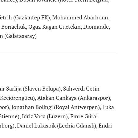
 Vetrih (Gaziantep FK), Mohammed Abarhoun,
i Boriachuk, Oguz Kagan Güctekin, Diomande,
n (Galatasaray)
r Sarlija (Slaven Belupa), Sahverdi Cetin
 Keciörengücü), Atakan Cankaya (Ankaraspor),
por), Jonathan Bolingi (Royal Antwerpen), Luka
tienne), Idriz Voca (Luzern), Emre Güral
borg), Daniel Lukasoik (Lechia Gdansk), Endri