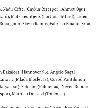
, Nadir Ciftci (Caykur Rizespor), Ahmet Oguz
tard), Mats Seuntjens (Fortuna Sittard), Erdem
 Sessegnon, Flavio Ramos, Fabricio Baiano, Ertac
 Bakalorz (Hannover 96), Angelo Sagal
sanovic (Mlada Bloslevav), Costel Pantilimon
latyaspor), Fabiano (Palmeiras), Neven Subotic
spor), Mathieu Dossevi (Toulouse)
olgahan Acar (Giresunspor), Syam Ben Youssef,