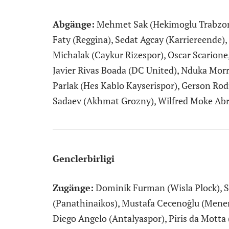
Abgänge:
Mehmet Sak (Hekimoglu Trabzon
Faty (Reggina), Sedat Agcay (Karriereende)
Michalak (Caykur Rizespor), Oscar Scarione
Javier Rivas Boada (DC United), Nduka Mor
Parlak (Hes Kablo Kayserispor), Gerson Ro
Sadaev (Akhmat Grozny), Wilfred Moke Abro
Genclerbirligi
Zugänge:
Dominik Furman (Wisla Plock), S
(Panathinaikos), Mustafa Cecenoğlu (Menem
Diego Angelo (Antalyaspor), Piris da Motta