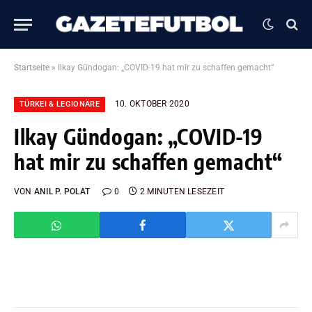
Startseite
»
Ilkay Gündogan: „COVID-19 hat mir zu schaffen gemacht“
10. OKTOBER 2020
TÜRKEI & LEGIONÄRE
Ilkay Gündogan: „COVID-19
hat mir zu schaffen gemacht“
VON
ANIL P. POLAT
0
2 MINUTEN LESEZEIT