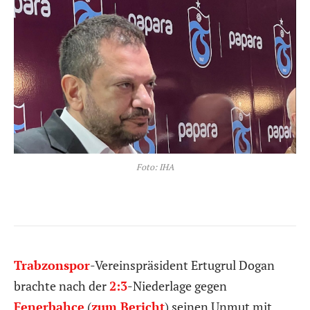
Foto: IHA
Trabzonspor
-Vereinspräsident Ertugrul Dogan
brachte nach der
2:3
-Niederlage gegen
Fenerbahce
(
zum Bericht
) seinen Unmut mit