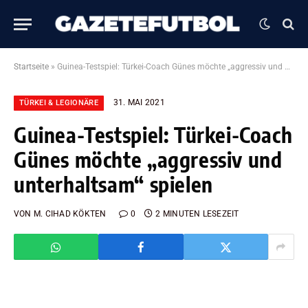
Startseite
»
Guinea-Testspiel: Türkei-Coach Günes möchte „aggressiv und unterhaltsam“ spielen
31. MAI 2021
TÜRKEI & LEGIONÄRE
Guinea-Testspiel: Türkei-Coach
Günes möchte „aggressiv und
unterhaltsam“ spielen
VON
M. CIHAD KÖKTEN
0
2 MINUTEN LESEZEIT