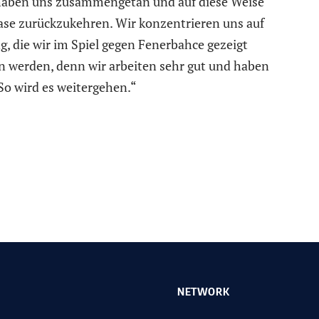
ben uns zusammengetan und auf diese Weise
hase zurückzukehren. Wir konzentrieren uns auf
ng, die wir im Spiel gegen Fenerbahce gezeigt
en werden, denn wir arbeiten sehr gut und haben
 So wird es weitergehen.“
NETWORK