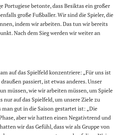
ige Portugiese betonte, dass Besiktas ein großer
enfalls große Fußballer. Wir sind die Spieler, die
en, indem wir arbeiten. Das tun wir bereits
punkt. Nach dem Sieg werden wir weiter an
am auf das Spielfeld konzentriere: „Für uns ist
s draußen passiert, ist etwas anderes. Unser
 tun müssen, wie wir arbeiten müssen, um Spiele
 nur auf das Spielfeld, um unsere Ziele zu
 man gut in die Saison gestartet ist: „Die
Phase, aber wir hatten einen Negativtrend und
atten wir das Gefühl, dass wir als Gruppe von