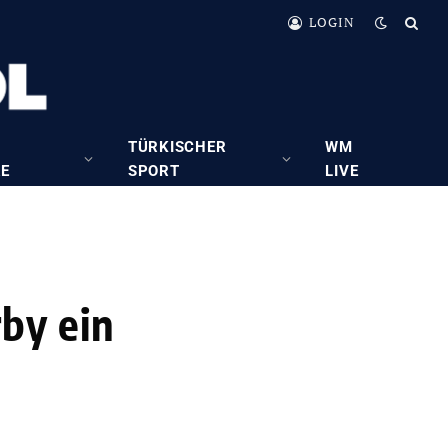
LOGIN
TÜRKISCHER
WM
RE
SPORT
LIVE
by ein