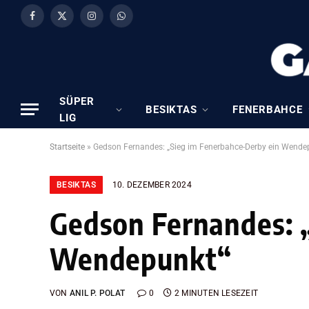
Facebook
X
Instagram
WhatsApp
(Twitter)
SÜPER
BESIKTAS
FENERBAHCE
LIG
Startseite
»
Gedson Fernandes: „Sieg im Fenerbahce-Derby ein Wende
BESIKTAS
10. DEZEMBER 2024
Gedson Fernandes: 
Wendepunkt“
VON
ANIL P. POLAT
0
2 MINUTEN LESEZEIT