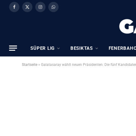
Facebook
X
Instagram
WhatsApp
(Twitter)
SÜPER LIG
BESIKTAS
FENERBAH
Startseite
»
Galatasaray wählt neuen Präsidenten: Die fünf Kandidate