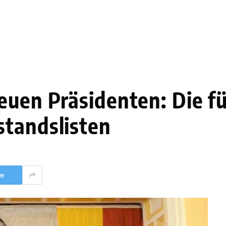
euen Präsidenten: Die f
standslisten
er