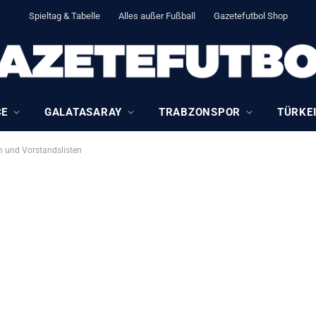
Spieltag & Tabelle
Alles außer Fußball
Gazetefutbol Shop
CE
GALATASARAY
TRABZONSPOR
TÜRKEI
n und Vorstandslisten