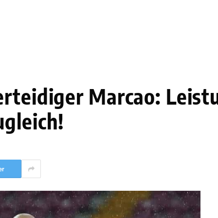
rteidiger Marcao: Leist
gleich!
er