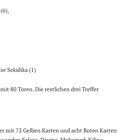
(6),
se Sekidika (1)
it 80 Toren. Die restlichen drei Treffer
uler mit 72 Gelben Karten und acht Roten Karten
g wurden Falcao, Diagne, Mohamed, Kilinc,