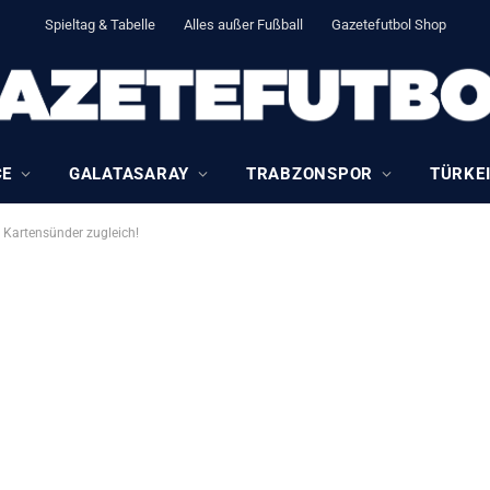
Spieltag & Tabelle
Alles außer Fußball
Gazetefutbol Shop
CE
GALATASARAY
TRABZONSPOR
TÜRKEI
 Kartensünder zugleich!