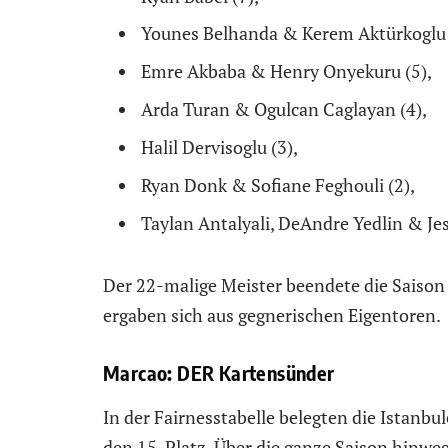
Younes Belhanda & Kerem Aktürkoglu 
Emre Akbaba & Henry Onyekuru (5),
Arda Turan & Ogulcan Caglayan (4),
Halil Dervisoglu (3),
Ryan Donk & Sofiane Feghouli (2),
Taylan Antalyali, DeAndre Yedlin & Jes
Der 22-malige Meister beendete die Saison m
ergaben sich aus gegnerischen Eigentoren.
Marcao: DER Kartensünder
In der Fairnesstabelle belegten die Istanb
den 15. Platz. Über die ganze Saison hinwe