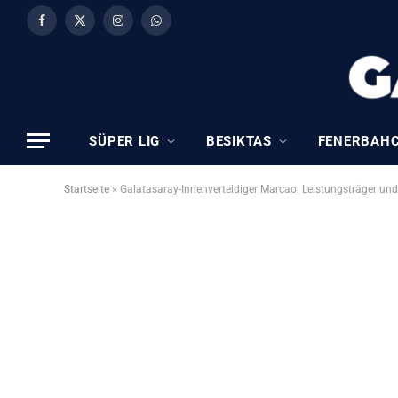
Facebook
X
Instagram
WhatsApp
(Twitter)
SÜPER LIG
BESIKTAS
FENERBAH
Startseite
»
Galatasaray-Innenverteidiger Marcao: Leistungsträger und