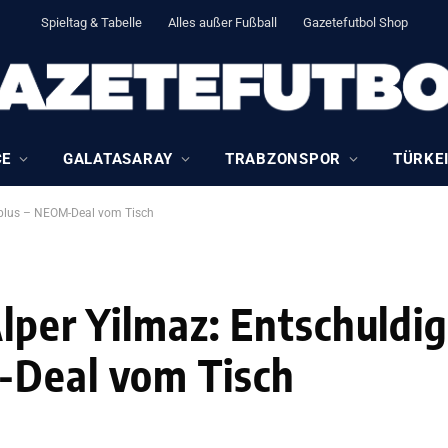
Spieltag & Tabelle
Alles außer Fußball
Gazetefutbol Shop
CE
GALATASARAY
TRABZONSPOR
TÜRKEI
tsplus – NEOM-Deal vom Tisch
Alper Yilmaz: Entschuldi
-Deal vom Tisch