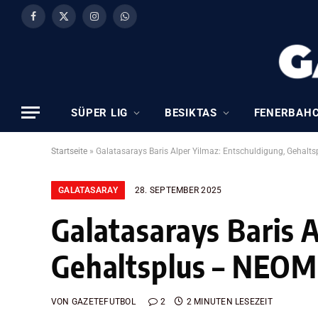
Facebook
X
Instagram
WhatsApp
(Twitter)
SÜPER LIG
BESIKTAS
FENERBAH
Startseite
»
Galatasarays Baris Alper Yilmaz: Entschuldigung, Gehal
GALATASARAY
28. SEPTEMBER 2025
Galatasarays Baris 
Gehaltsplus – NEOM
VON
GAZETEFUTBOL
2
2 MINUTEN LESEZEIT