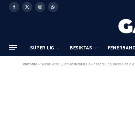
Facebook
X
Instagram
WhatsApp
(Twitter)
SÜPER LIG
BESIKTAS
FENERBAH
Startseite
»
Necati Ates: „Schiedsrichter Cakir sagte uns, dass sich di