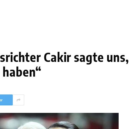
srichter Cakir sagte uns,
t haben“
er