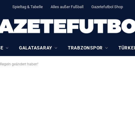
Spieltag & Tabelle
Alles außer Fußball
Gazetefutbol Shop
CE
GALATASARAY
TRABZONSPOR
TÜRKEI
e Regeln geändert haben“