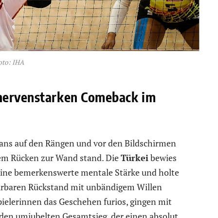
oto: IHA
 nervenstarken Comeback im
 Fans auf den Rängen und vor den Bildschirmen
 dem Rücken zur Wand stand. Die
Türkei
bewies
eine bemerkenswerte mentale Stärke und holte
ürbaren Rückstand mit unbändigem Willen
ielerinnen das Geschehen furios, gingen mit
 den umjubelten Gesamtsieg, der einen absolut