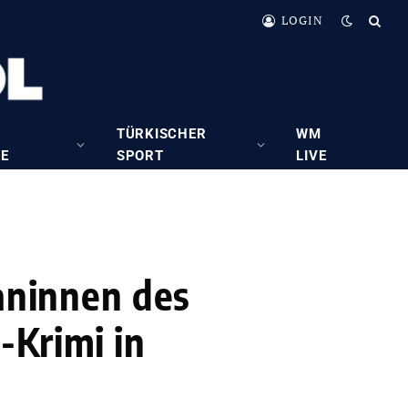
LOGIN
TÜRKISCHER
WM
RE
SPORT
LIVE
taninnen des
-Krimi in