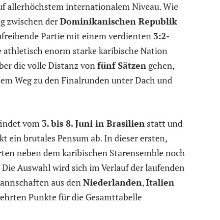
uf allerhöchstem internationalem Niveau. Wie
ung zwischen der
Dominikanischen Republik
ufreibende Partie mit einem verdienten
3:2-
e athletisch enorm starke karibische Nation
ber die volle Distanz von
fünf Sätzen
gehen,
 dem Weg zu den Finalrunden unter Dach und
 findet vom
3. bis 8. Juni in Brasilien
statt und
t ein brutales Pensum ab. In dieser ersten,
rten neben dem karibischen Starensemble noch
 Die Auswahl wird sich im Verlauf der laufenden
Mannschaften aus den
Niederlanden
,
Italien
hrten Punkte für die Gesamttabelle