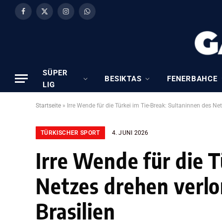
Facebook
X
Instagram
WhatsApp
(Twitter)
SÜPER
BESIKTAS
FENERBAHCE
LIG
Startseite
»
Irre Wende für die Türkei im Tie-Break: Sultaninnen des Ne
TÜRKISCHER SPORT
4. JUNI 2026
Irre Wende für die T
Netzes drehen verlo
Brasilien