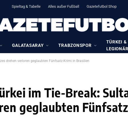
Spieltag & Tabelle
Alles außer Fußball
Gazetefutbol Shop
TÜRKEI &
GALATASARAY
TRABZONSPOR
LEGIONÄ
tzes drehen verloren geglaubten Fünfsatz-Krimi in Brasilien
ürkei im Tie-Break: Sul
ren geglaubten Fünfsatz