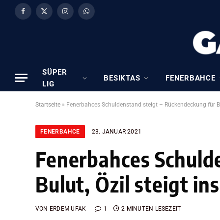
Facebook
X
Instagram
WhatsApp
(Twitter)
SÜPER
BESIKTAS
FENERBAHCE
LIG
Startseite
»
Fenerbahces Schuldenstand steigt – Rückendeckung für Bulu
FENERBAHCE
23. JANUAR 2021
Fenerbahces Schulde
Bulut, Özil steigt in
VON
ERDEM UFAK
1
2 MINUTEN LESEZEIT