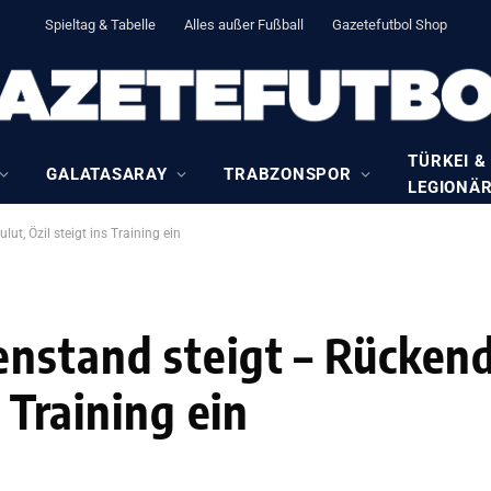
Spieltag & Tabelle
Alles außer Fußball
Gazetefutbol Shop
TÜRKEI &
GALATASARAY
TRABZONSPOR
LEGIONÄ
t, Özil steigt ins Training ein
nstand steigt – Rücken
s Training ein