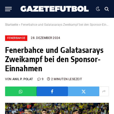
Startseite
»
Fenerbahce und Galatasarays Zweikampf bei den Sponsor-Einnahmen
28. DEZEMBER 2024
FENERBAHCE
Fenerbahce und Galatasarays
Zweikampf bei den Sponsor-
Einnahmen
VON
ANIL P. POLAT
9
2 MINUTEN LESEZEIT