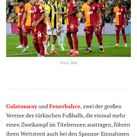
Foto: IHA
Galatasaray
und
Fenerbahce
, zwei der großen
Vereine des türkischen Fußballs, die einmal mehr
einen Zweikampf im Titelrennen austragen, führen
ihren Wettstreit auch bei den Sponsor-Einnahmen