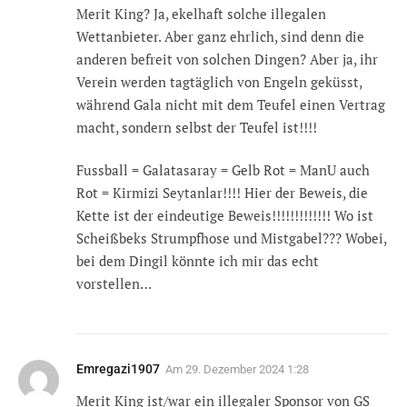
Merit King? Ja, ekelhaft solche illegalen
Wettanbieter. Aber ganz ehrlich, sind denn die
anderen befreit von solchen Dingen? Aber ja, ihr
Verein werden tagtäglich von Engeln geküsst,
während Gala nicht mit dem Teufel einen Vertrag
macht, sondern selbst der Teufel ist!!!!
Fussball = Galatasaray = Gelb Rot = ManU auch
Rot = Kirmizi Seytanlar!!!! Hier der Beweis, die
Kette ist der eindeutige Beweis!!!!!!!!!!!!! Wo ist
Scheißbeks Strumpfhose und Mistgabel??? Wobei,
bei dem Dingil könnte ich mir das echt
vorstellen…
Emregazi1907
Am
29. Dezember 2024 1:28
Merit King ist/war ein illegaler Sponsor von GS