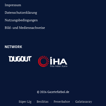
Impressum
Datenschutzerklärung
Nutzungsbedingungen
Bild- und Mediennachweise
NETWORK
© 2026 Gazetefutbol.de
Süper Lig
Besiktas
Fenerbahce
Galatasaray