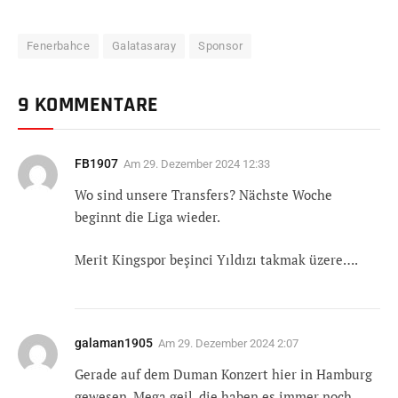
Fenerbahce
Galatasaray
Sponsor
9 KOMMENTARE
FB1907
Am
29. Dezember 2024 12:33
Wo sind unsere Transfers? Nächste Woche
beginnt die Liga wieder.
Merit Kingspor beşinci Yıldızı takmak üzere….
galaman1905
Am
29. Dezember 2024 2:07
Gerade auf dem Duman Konzert hier in Hamburg
gewesen. Mega geil, die haben es immer noch