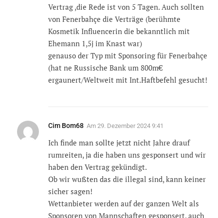
Vertrag ,die Rede ist von 5 Tagen. Auch sollten
von Fenerbahçe die Verträge (berühmte
Kosmetik Influencerin die bekanntlich mit
Ehemann 1,5j im Knast war)
genauso der Typ mit Sponsoring für Fenerbahçe
(hat ne Russische Bank um 800m€
ergaunert/Weltweit mit Int.Haftbefehl gesucht!
Cim Bom68
Am
29. Dezember 2024 9:41
Ich finde man sollte jetzt nicht Jahre drauf
rumreiten, ja die haben uns gesponsert und wir
haben den Vertrag gekündigt.
Ob wir wußten das die illegal sind, kann keiner
sicher sagen!
Wettanbieter werden auf der ganzen Welt als
Sponsoren von Mannschaften gesponsert, auch