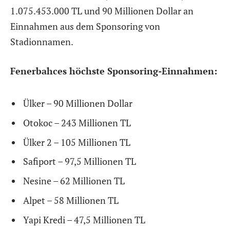
1.075.453.000 TL und 90 Millionen Dollar an
Einnahmen aus dem Sponsoring von
Stadionnamen.
Fenerbahces höchste Sponsoring-Einnahmen:
Ülker – 90 Millionen Dollar
Otokoc – 243 Millionen TL
Ülker 2 – 105 Millionen TL
Safiport – 97,5 Millionen TL
Nesine – 62 Millionen TL
Alpet – 58 Millionen TL
Yapi Kredi – 47,5 Millionen TL