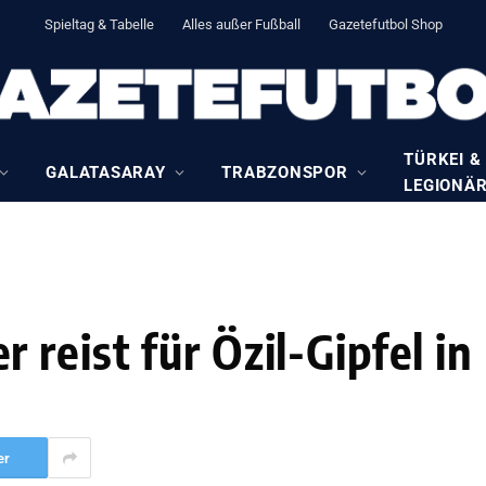
Spieltag & Tabelle
Alles außer Fußball
Gazetefutbol Shop
TÜRKEI &
GALATASARAY
TRABZONSPOR
LEGIONÄ
reist für Özil-Gipfel in
er