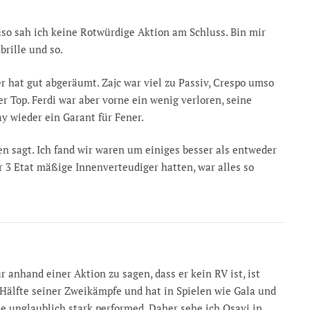
uso sah ich keine Rotwürdige Aktion am Schluss. Bin mir
brille und so.
er hat gut abgeräumt. Zajc war viel zu Passiv, Crespo umso
r Top. Ferdi war aber vorne ein wenig verloren, seine
ay wieder ein Garant für Fener.
ten sagt. Ich fand wir waren um einiges besser als entweder
ir 3 Etat mäßige Innenverteudiger hatten, war alles so
ur anhand einer Aktion zu sagen, dass er kein RV ist, ist
 Hälfte seiner Zweikämpfe und hat in Spielen wie Gala und
unglaublich stark performed. Daher sehe ich Osayi in