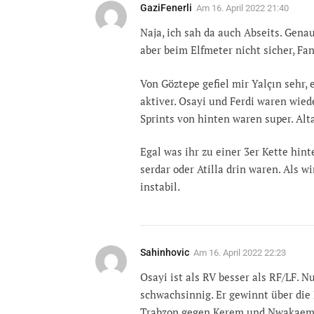
GaziFenerli
Am
16. April 2022 21:40
Naja, ich sah da auch Abseits. Gena
aber beim Elfmeter nicht sicher, Fan
Von Göztepe gefiel mir Yalçın sehr, 
aktiver. Osayi und Ferdi waren wiede
Sprints von hinten waren super. Alt
Egal was ihr zu einer 3er Kette hin
serdar oder Atilla drin waren. Als w
instabil.
Sahinhovic
Am
16. April 2022 22:23
Osayi ist als RV besser als RF/LF. N
schwachsinnig. Er gewinnt über die
Trabzon gegen Kerem und Nwakaeme 