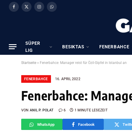
Facebook
X
Instagram
WhatsApp
(Twitter)
SÜPER
BESIKTAS
FENERBAHCE
LIG
Startseite
»
Fenerbahce: Manager reist für Özil-Gipfel in Istanbul an
FENERBAHCE
16. APRIL 2022
Fenerbahce: Manager 
VON
ANIL P. POLAT
6
1 MINUTE LESEZEIT
WhatsApp
Facebook
Twitt