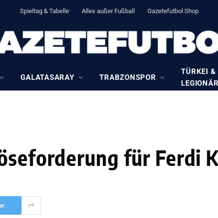
Spieltag & Tabelle
Alles außer Fußball
Gazetefutbol Shop
TÜRKEI &
GALATASARAY
TRABZONSPOR
LEGIONÄ
öseforderung für Ferdi K
er