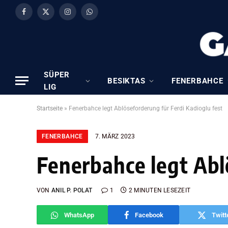
Facebook
X
Instagram
WhatsApp
(Twitter)
SÜPER
BESIKTAS
FENERBAHCE
LIG
Startseite
»
Fenerbahce legt Ablöseforderung für Ferdi Kadioglu fest
FENERBAHCE
7. MÄRZ 2023
Fenerbahce legt Abl
VON
ANIL P. POLAT
1
2 MINUTEN LESEZEIT
WhatsApp
Facebook
Twitt