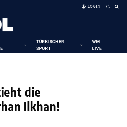
LOGIN
TÜRKISCHER
WM
RE
SPORT
LIVE
zieht die
han Ilkhan!