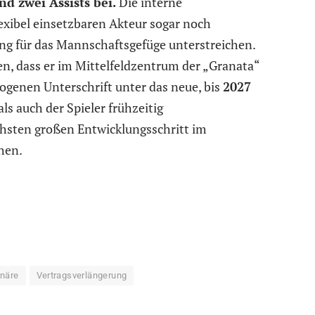
nd zwei Assists bei.
Die interne
lexibel einsetzbaren Akteur sogar noch
ng für das Mannschaftsgefüge unterstreichen.
en, dass er im Mittelfeldzentrum der „Granata“
zogenen Unterschrift unter das neue, bis
2027
s auch der Spieler frühzeitig
hsten großen Entwicklungsschritt im
hen.
onäre
Vertragsverlängerung