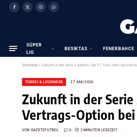
Facebook
X
Instagram
WhatsApp
(Twitter)
SÜPER
BESIKTAS
FENERBAHCE
LIG
Startseite
»
Zukunft in der Serie A geklärt: Der FC Turin zieht die Vert
TÜRKEI & LEGIONÄRE
27. MAI 2026
Zukunft in der Serie
Vertrags-Option bei
VON
GAZETEFUTBOL
0
3 MINUTEN LESEZEIT