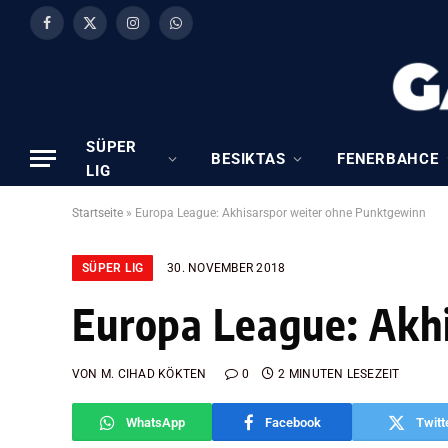
Facebook
X
Instagram
WhatsApp
(Twitter)
SÜPER
BESIKTAS
FENERBAHCE
LIG
Startseite
»
Europa League: Akhisarspor weiter ohne Punktgewinn
SÜPER LIG
30. NOVEMBER 2018
Europa League: Akh
VON
M. CIHAD KÖKTEN
0
2 MINUTEN LESEZEIT
WhatsApp
Facebook
Twitt