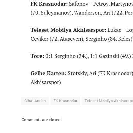
FK Krasnodar:
Safonov – Petrov, Martynovi
(70. Suleymanov), Wanderson, Ari (722. Pere
Teleset Mobilya Akhisarspor:
Lukac – Lop
Ceviker (72. Ataseven), Serginho (84. Keles)
Tore:
0:1 Serginho (24.), 1:1 Gazinski (49.) 2
Gelbe Karten:
Stotskiy, Ari (FK Krasnodar)
Akhisarspor)
Cihat Arslan
FK Krasnodar
Teleset Mobilya Akhisarsp
Comments are closed.