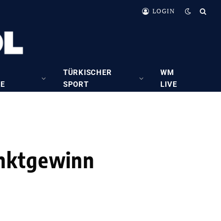
LOGIN
TÜRKISCHER
WM
RE
SPORT
LIVE
unktgewinn