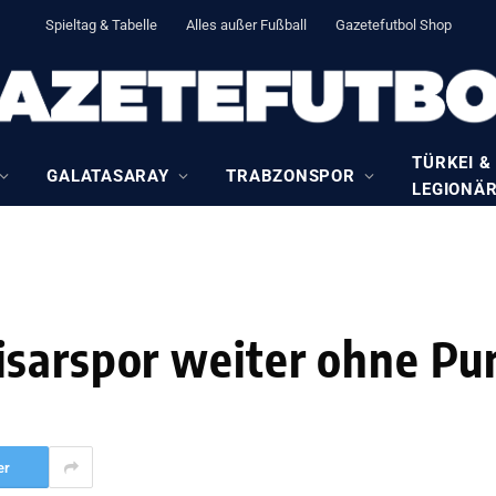
Spieltag & Tabelle
Alles außer Fußball
Gazetefutbol Shop
TÜRKEI &
GALATASARAY
TRABZONSPOR
LEGIONÄ
isarspor weiter ohne P
er