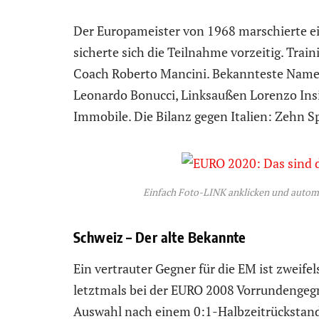
Der Europameister von 1968 marschierte ei
sicherte sich die Teilnahme vorzeitig. Train
Coach Roberto Mancini. Bekannteste Namen
Leonardo Bonucci, Linksaußen Lorenzo Insi
Immobile. Die Bilanz gegen Italien: Zehn Sp
Einfach Foto-LINK anklicken und autom
Schweiz – Der alte Bekannte
Ein vertrauter Gegner für die EM ist zweife
letztmals bei der EURO 2008 Vorrundengegn
Auswahl nach einem 0:1-Halbzeitrückstand