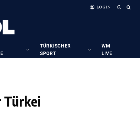
LOGIN
TÜRKISCHER
WM
RE
SPORT
LIVE
 Türkei