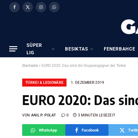
Facebook
X
Instagram
WhatsApp
(Twitter)
SÜPER
BESIKTAS
FENERBAHCE
LIG
Startseite
»
EURO 2020: Das sind die Gruppengegner der Türkei
TÜRKEI & LEGIONÄRE
1. DEZEMBER 2019
EURO 2020: Das sin
VON
ANIL P. POLAT
0
3 MINUTEN LESEZEIT
WhatsApp
Facebook
Twitt