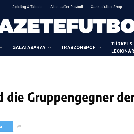
Spieltag & Tabelle
Alles außer Fußball
Gazetefutbol Shop
TÜRKEI &
GALATASARAY
TRABZONSPOR
LEGIONÄ
d die Gruppengegner der
er