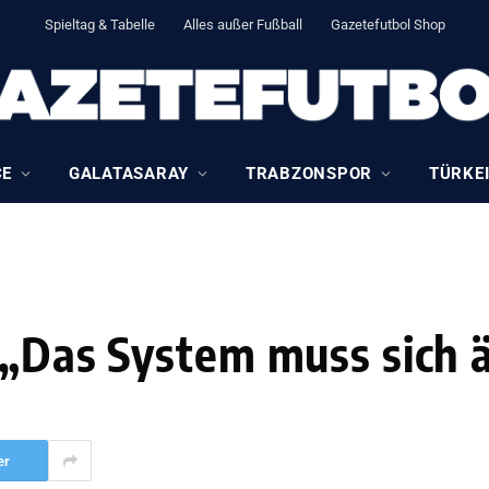
Spieltag & Tabelle
Alles außer Fußball
Gazetefutbol Shop
CE
GALATASARAY
TRABZONSPOR
TÜRKEI
 „Das System muss sich 
er