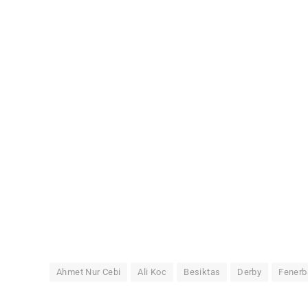
Ahmet Nur Cebi
Ali Koc
Besiktas
Derby
Fenerb