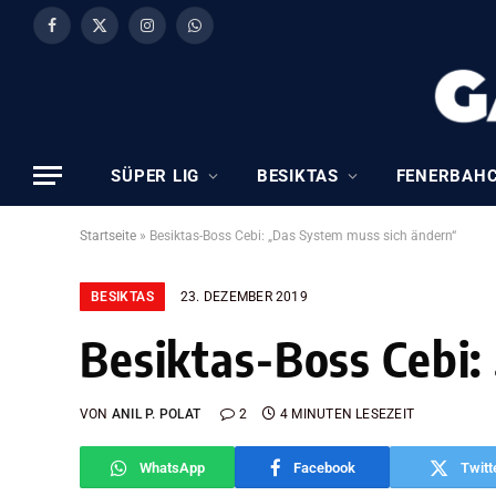
Facebook
X
Instagram
WhatsApp
(Twitter)
SÜPER LIG
BESIKTAS
FENERBAH
Startseite
»
Besiktas-Boss Cebi: „Das System muss sich ändern“
BESIKTAS
23. DEZEMBER 2019
Besiktas-Boss Cebi:
VON
ANIL P. POLAT
2
4 MINUTEN LESEZEIT
WhatsApp
Facebook
Twitt