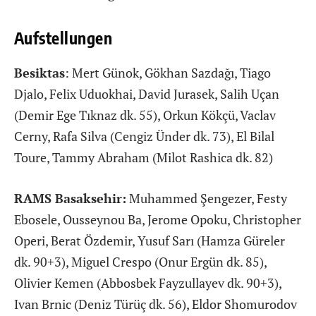
Aufstellungen
Besiktas
: Mert Günok, Gökhan Sazdağı, Tiago
Djalo, Felix Uduokhai, David Jurasek, Salih Uçan
(Demir Ege Tıknaz dk. 55), Orkun Kökçü, Vaclav
Cerny, Rafa Silva (Cengiz Ünder dk. 73), El Bilal
Toure, Tammy Abraham (Milot Rashica dk. 82)
RAMS Basaksehir:
Muhammed Şengezer, Festy
Ebosele, Ousseynou Ba, Jerome Opoku, Christopher
Operi, Berat Özdemir, Yusuf Sarı (Hamza Güreler
dk. 90+3), Miguel Crespo (Onur Ergün dk. 85),
Olivier Kemen (Abbosbek Fayzullayev dk. 90+3),
Ivan Brnic (Deniz Türüç dk. 56), Eldor Shomurodov