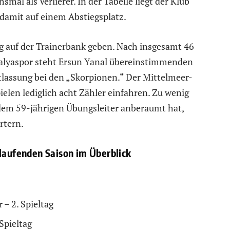
mal als Verlierer. In der Tabelle liegt der Klub
damit auf einem Abstiegsplatz.
g auf der Trainerbank geben. Nach insgesamt 46
talyaspor steht Ersun Yanal übereinstimmenden
tlassung bei den „Skorpionen.“ Der Mittelmeer-
elen lediglich acht Zähler einfahren. Zu wenig
t dem 59-jährigen Übungsleiter anberaumt hat,
rtern.
 laufenden Saison im Überblick
 – 2. Spieltag
Spieltag