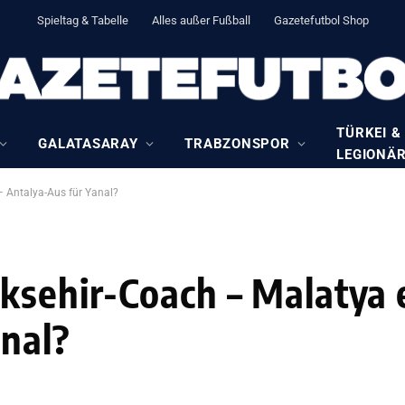
Spieltag & Tabelle
Alles außer Fußball
Gazetefutbol Shop
TÜRKEI &
GALATASARAY
TRABZONSPOR
LEGIONÄ
– Antalya-Aus für Yanal?
ksehir-Coach – Malatya 
anal?