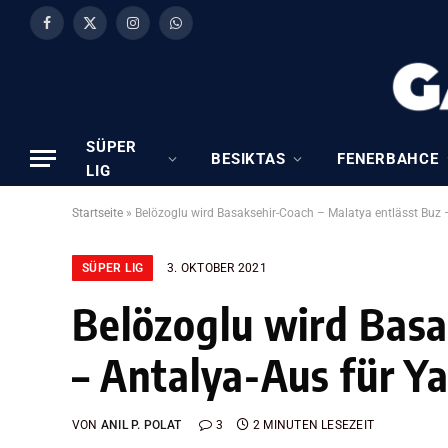
Facebook
X
Instagram
WhatsApp
(Twitter)
SÜPER
BESIKTAS
FENERBAHCE
LIG
Startseite
»
Belözoglu wird Basaksehir-Coach – Malatya entlässt Buz 
SÜPER LIG
3. OKTOBER 2021
Belözoglu wird Basa
– Antalya-Aus für Y
VON
ANIL P. POLAT
3
2 MINUTEN LESEZEIT