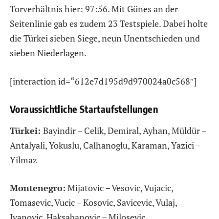
Torverhältnis hier: 97:56. Mit Günes an der
Seitenlinie gab es zudem 23 Testspiele. Dabei holte
die Türkei sieben Siege, neun Unentschieden und
sieben Niederlagen.
[interaction id=“612e7d195d9d970024a0c568″]
Voraussichtliche Startaufstellungen
Türkei:
Bayindir – Celik, Demiral, Ayhan, Müldür –
Antalyali, Yokuslu, Calhanoglu, Karaman, Yazici –
Yilmaz
Montenegro:
Mijatovic – Vesovic, Vujacic,
Tomasevic, Vucic – Kosovic, Savicevic, Vulaj,
Ivanovic, Haksabanovic – Milosevic