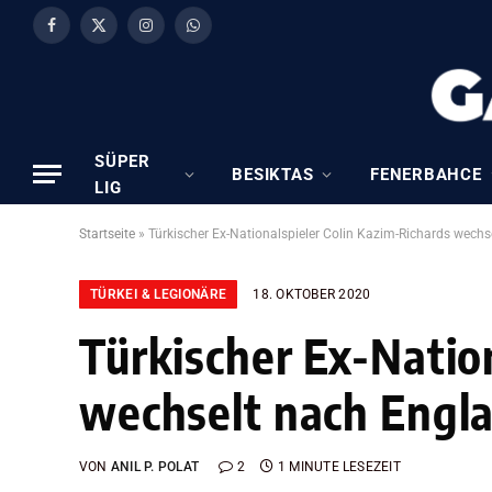
Facebook
X
Instagram
WhatsApp
(Twitter)
SÜPER
BESIKTAS
FENERBAHCE
LIG
Startseite
»
Türkischer Ex-Nationalspieler Colin Kazim-Richards wech
TÜRKEI & LEGIONÄRE
18. OKTOBER 2020
Türkischer Ex-Natio
wechselt nach Engl
VON
ANIL P. POLAT
2
1 MINUTE LESEZEIT