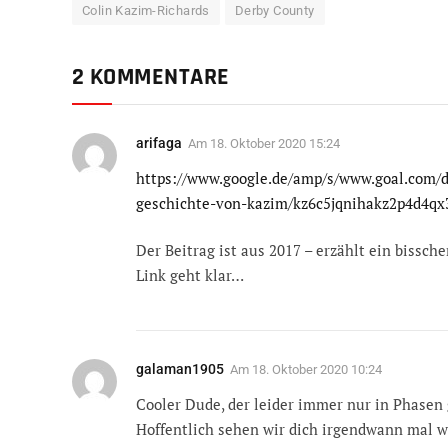
Colin Kazim-Richards
Derby County
2 KOMMENTARE
arifaga
Am
18. Oktober 2020 15:24
https://www.google.de/amp/s/www.goal.com/
geschichte-von-kazim/kz6c5jqnihakz2p4d4qx
Der Beitrag ist aus 2017 – erzählt ein bissc
Link geht klar…
galaman1905
Am
18. Oktober 2020 10:24
Cooler Dude, der leider immer nur in Phasen g
Hoffentlich sehen wir dich irgendwann mal wie