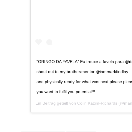
“GRINGO DA FAVELA” Eu trouxe a favela para @dcfcof
shout out to my brother/mentor @iammarkfindlay_ 
and physically ready for what was next please please
you want to fulfil you potential!!!
Ein Beitrag geteilt von
Colin Kazim-Richards
(@manli