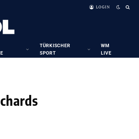
LOGIN
TÜRKISCHER
WM
RE
SPORT
LIVE
ichards