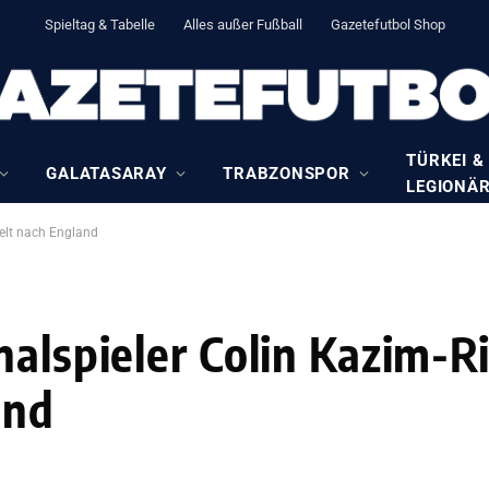
Spieltag & Tabelle
Alles außer Fußball
Gazetefutbol Shop
TÜRKEI &
GALATASARAY
TRABZONSPOR
LEGIONÄ
selt nach England
nalspieler Colin Kazim-R
and