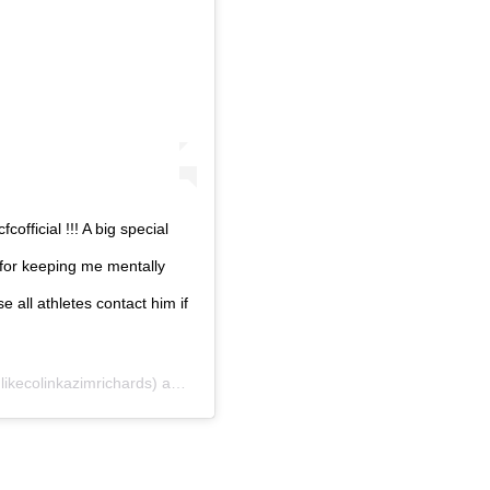
ficial !!! A big special
for keeping me mentally
 all athletes contact him if
kecolinkazimrichards) am
Okt 15, 2020 um 8:29 PDT