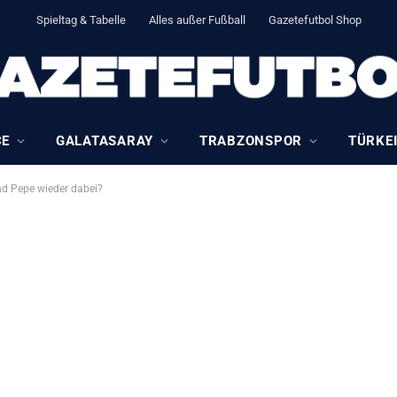
Spieltag & Tabelle
Alles außer Fußball
Gazetefutbol Shop
CE
GALATASARAY
TRABZONSPOR
TÜRKEI
und Pepe wieder dabei?