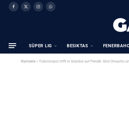
Facebook
X
Instagram
WhatsApp
(Twitter)
SÜPER LIG
BESIKTAS
FENERBAH
Startseite
»
Trabzonspor trifft in Istanbul auf Pendik: Sind Onuachu 