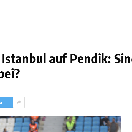
n Istanbul auf Pendik: S
bei?
er